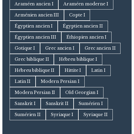
Araméen ancien I
Araméen moderne I
Arménien ancien III
Copte I
Égyptien ancien I
Égyptien ancien II
Égyptien ancien III
Éthiopien ancien I
Gotique I
Grec ancien I
Grec ancien II
Grec biblique II
Hébreu biblique I
Hébreu biblique II
Hittite I
Latin I
Latin II
Modern Persian I
Modern Persian II
Old Georgian I
Sanskrit I
Sanskrit II
Sumérien I
Sumérien II
Syriaque I
Syriaque II