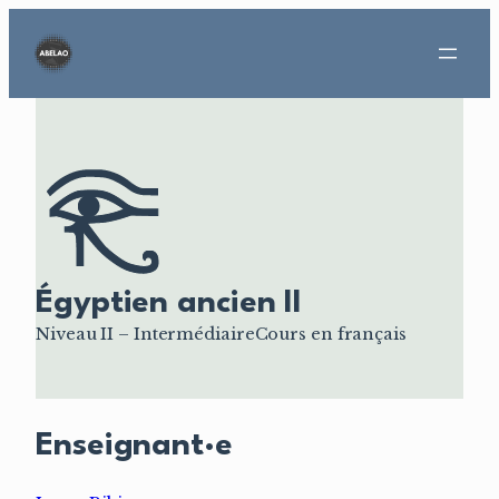
Aller
au
contenu
Égyptien ancien II
Niveau II – Intermédiaire
Cours en français
Enseignant·e