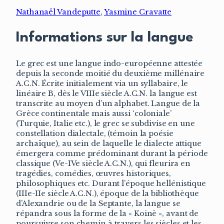
Nathanaël Vandeputte
,
Yasmine Cravatte
Informations sur la langue
Le grec est une langue indo-européenne attestée
depuis la seconde moitié du deuxième millénaire
A.C.N. Écrite initialement via un syllabaire, le
linéaire B, dès le VIIIe siècle A.C.N. la langue est
transcrite au moyen d’un alphabet. Langue de la
Grèce continentale mais aussi ‘coloniale’
(Turquie, Italie etc.), le grec se subdivise en une
constellation dialectale, (témoin la poésie
archaïque), au sein de laquelle le dialecte attique
émergera comme prédominant durant la période
classique (Ve-IVe siècle A.C.N.), qui fleurira en
tragédies, comédies, œuvres historiques,
philosophiques etc. Durant l’époque hellénistique
(IIIe-IIe siècle A.C.N.), époque de la bibliothèque
d’Alexandrie ou de la Septante, la langue se
répandra sous la forme de la « Koinè », avant de
poursuivre son chemin à travers les siècles et les