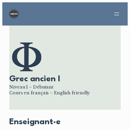
Aller
au
contenu
Grec ancien I
Niveau I – Débutant
Cours en français – English friendly
Enseignant·e