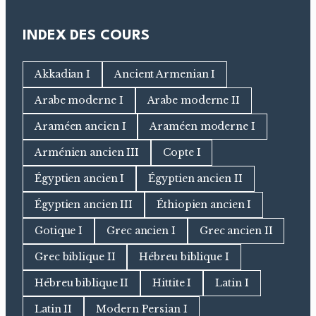
INDEX DES COURS
Akkadian I
Ancient Armenian I
Arabe moderne I
Arabe moderne II
Araméen ancien I
Araméen moderne I
Arménien ancien III
Copte I
Égyptien ancien I
Égyptien ancien II
Égyptien ancien III
Éthiopien ancien I
Gotique I
Grec ancien I
Grec ancien II
Grec biblique II
Hébreu biblique I
Hébreu biblique II
Hittite I
Latin I
Latin II
Modern Persian I