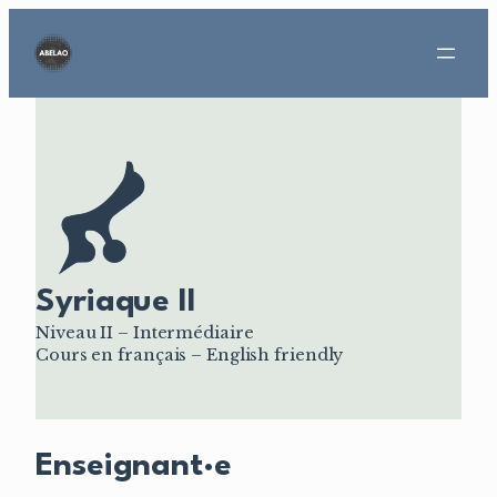
Aller
au
contenu
Syriaque II
Niveau II – Intermédiaire
Cours en français – English friendly
Enseignant·e