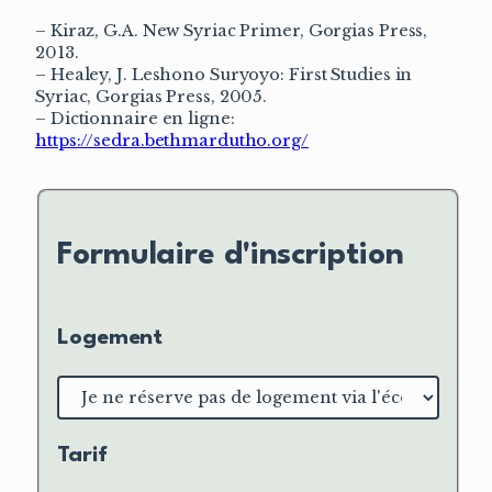
– Kiraz, G.A. New Syriac Primer, Gorgias Press,
2013.
– Healey, J. Leshono Suryoyo: First Studies in
Syriac, Gorgias Press, 2005.
– Dictionnaire en ligne:
https://sedra.bethmardutho.org/
Formulaire d'inscription
Logement
Choix
du
logement
Tarif