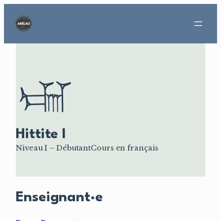
Aller
au
contenu
Hittite I
Niveau I – Débutant
Cours en français
Enseignant·e