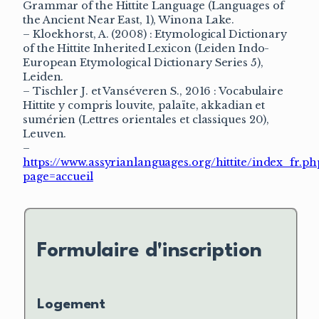
Grammar of the Hittite Language (Languages of
the Ancient Near East, 1), Winona Lake.
– Kloekhorst, A. (2008) : Etymological Dictionary
of the Hittite Inherited Lexicon (Leiden Indo-
European Etymological Dictionary Series 5),
Leiden.
– Tischler J. et Vanséveren S., 2016 : Vocabulaire
Hittite y compris louvite, palaïte, akkadian et
sumérien (Lettres orientales et classiques 20),
Leuven.
–
https://www.assyrianlanguages.org/hittite/index_fr.ph
page=accueil
Formulaire d'inscription
Logement