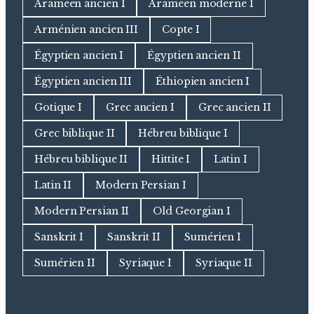
Araméen ancien I
Araméen moderne I
Arménien ancien III
Copte I
Égyptien ancien I
Égyptien ancien II
Égyptien ancien III
Éthiopien ancien I
Gotique I
Grec ancien I
Grec ancien II
Grec biblique II
Hébreu biblique I
Hébreu biblique II
Hittite I
Latin I
Latin II
Modern Persian I
Modern Persian II
Old Georgian I
Sanskrit I
Sanskrit II
Sumérien I
Sumérien II
Syriaque I
Syriaque II