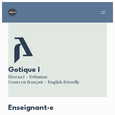
Aller
au
contenu
Gotique I
Niveau I – Débutant
Cours en français – English friendly
Enseignant·e