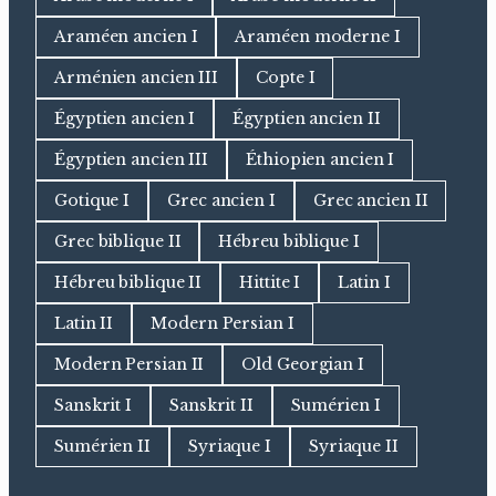
Araméen ancien I
Araméen moderne I
Arménien ancien III
Copte I
Égyptien ancien I
Égyptien ancien II
Égyptien ancien III
Éthiopien ancien I
Gotique I
Grec ancien I
Grec ancien II
Grec biblique II
Hébreu biblique I
Hébreu biblique II
Hittite I
Latin I
Latin II
Modern Persian I
Modern Persian II
Old Georgian I
Sanskrit I
Sanskrit II
Sumérien I
Sumérien II
Syriaque I
Syriaque II