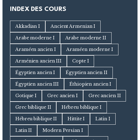
INDEX DES COURS
Akkadian I
Ancient Armenian I
Arabe moderne I
Arabe moderne II
Araméen ancien I
Araméen moderne I
Arménien ancien III
Copte I
Égyptien ancien I
Égyptien ancien II
Égyptien ancien III
Éthiopien ancien I
Gotique I
Grec ancien I
Grec ancien II
Grec biblique II
Hébreu biblique I
Hébreu biblique II
Hittite I
Latin I
Latin II
Modern Persian I