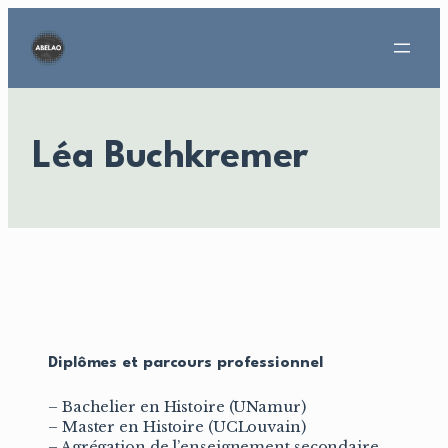
Aller
au
contenu
Léa Buchkremer
Diplômes et parcours professionnel
– Bachelier en Histoire (UNamur)
– Master en Histoire (UCLouvain)
– Agrégation de l’enseignement secondaire