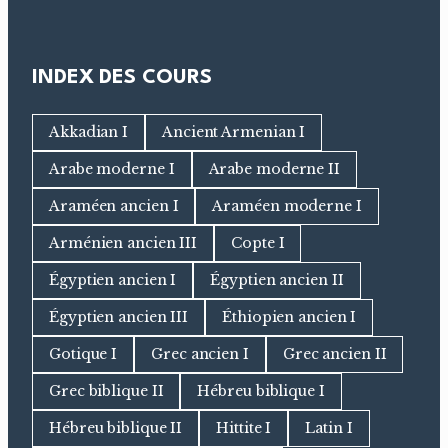
INDEX DES COURS
Akkadian I
Ancient Armenian I
Arabe moderne I
Arabe moderne II
Araméen ancien I
Araméen moderne I
Arménien ancien III
Copte I
Égyptien ancien I
Égyptien ancien II
Égyptien ancien III
Éthiopien ancien I
Gotique I
Grec ancien I
Grec ancien II
Grec biblique II
Hébreu biblique I
Hébreu biblique II
Hittite I
Latin I