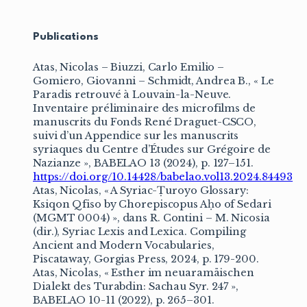
Publications
Atas, Nicolas – Biuzzi, Carlo Emilio –
Gomiero, Giovanni – Schmidt, Andrea B., « Le
Paradis retrouvé à Louvain-la-Neuve.
Inventaire préliminaire des microfilms de
manuscrits du Fonds René Draguet-CSCO,
suivi d’un Appendice sur les manuscrits
syriaques du Centre d’Études sur Grégoire de
Nazianze », BABELAO 13 (2024), p. 127–151.
https://doi.org/10.14428/babelao.vol13.2024.84493
Atas, Nicolas, « A Syriac-Ṭuroyo Glossary:
Ksiqon Qfiso by Chorepiscopus Aḥo of Sedari
(MGMT 0004) », dans R. Contini – M. Nicosia
(dir.), Syriac Lexis and Lexica. Compiling
Ancient and Modern Vocabularies,
Piscataway, Gorgias Press, 2024, p. 179-200.
Atas, Nicolas, « Esther im neuaramäischen
Dialekt des Turabdin: Sachau Syr. 247 »,
BABELAO 10-11 (2022), p. 265–301.