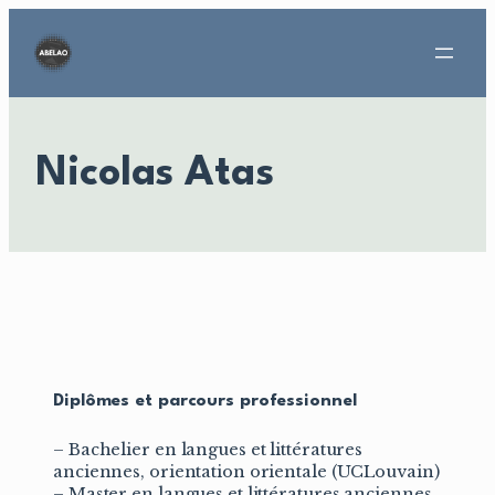
Aller
au
contenu
Nicolas Atas
Diplômes et parcours professionnel
– Bachelier en langues et littératures
anciennes, orientation orientale (UCLouvain)
– Master en langues et littératures anciennes,