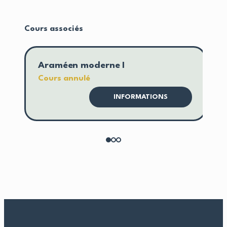
Cours associés
Araméen moderne I
S
Cours annulé
C
INFORMATIONS