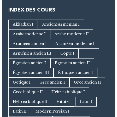
INDEX DES COURS
Akkadian I
Ancient Armenian I
Arabe moderne I
Arabe moderne II
Araméen ancien I
Araméen moderne I
Arménien ancien III
Copte I
Égyptien ancien I
Égyptien ancien II
Égyptien ancien III
Éthiopien ancien I
Gotique I
Grec ancien I
Grec ancien II
Grec biblique II
Hébreu biblique I
Hébreu biblique II
Hittite I
Latin I
Latin II
Modern Persian I